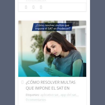
¿CÓMO RESOLVER MULTAS
QUE IMPONE EL SAT EN
PRODECON?
Etiquetas:
aplicativo sat
,
app del sat
,
,
0 comentarios