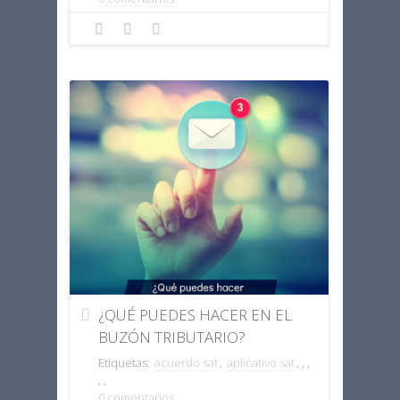
¿QUÉ PUEDES HACER EN EL
BUZÓN TRIBUTARIO?
Etiquetas:
acuerdo sat
,
aplicativo sat
,
,
,
,
,
0 comentarios