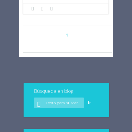
Page 1 of 177
1
2
3
4
5
6
7
177
...
Búsqueda en blog