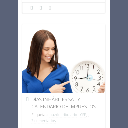
DÍAS INHÁBILES SAT Y
CALENDARIO DE IMPUESTOS
DURANTE EL MES DE MARZO
Etiquetas:
buzón tributario
,
CFF
,
,
2015
3 comentarios