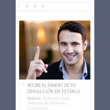
RECIBE EL DINERO DE TU
DEVOLUCIÓN EN 10 DÍAS O
MENOS.
Etiquetas:
declaracion anual
,
deducción de impuestos
,
,
3 comentarios