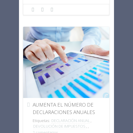
AUMENTA EL NÚMERO DE
DECLARACIONES ANUALES
POR CONCEPTO DE SALARIO-
Etiquetas:
DECLARACIÓN ANUAL
,
SAT.
DEVOLUCIÓN DE IMPUESTOS
,
,
2 comentarios