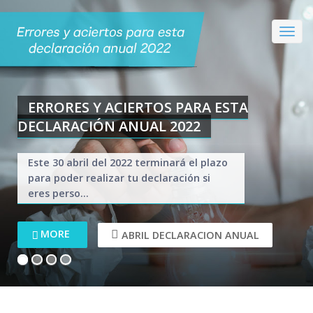
CONOCE LAS VENTAJAS DE HACER TU
ERRORES Y ACIERTOS PARA ESTA
DECLARACIÓN A TIEMPO
DECLARACIÓN ANUAL 2022
Este 30 abril del 2022 terminará el plazo
El Servicio de Administración Tributaria
para poder realizar tu declaración si
es de suma importancia y de ayuda para
eres perso...
todos los ...
MORE
MORE
ABRIL DECLARACION ANUAL
ABRIL DECLARACION ANUAL
1
2
3
4