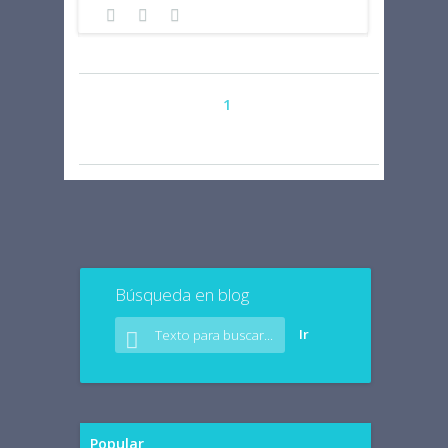
Page 1 of 177
1
2
3
4
5
6
7
177
...
Búsqueda en blog
Popular