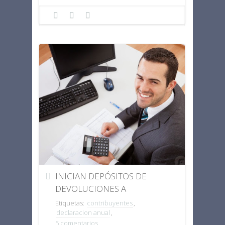
INICIAN DEPÓSITOS DE
DEVOLUCIONES A
ASALARIADOS QUE YA
Etiquetas:
contribuyentes
,
PRESENTARON SU
declaracion anual
,
5 comentarios