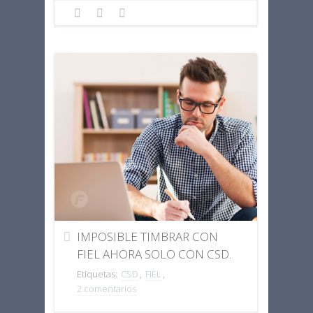
IMPOSIBLE TIMBRAR CON
FIEL AHORA SOLO CON CSD.
Etiquetas:
CSD
,
FIEL
,
2 comentarios