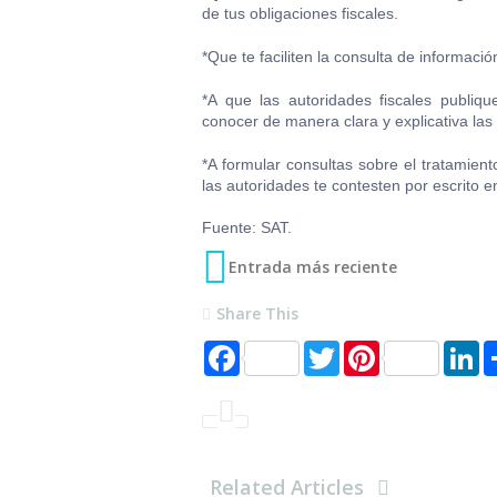
de tus obligaciones fiscales.
*Que te faciliten la consulta de información
*A que las autoridades fiscales publiqu
conocer de manera clara y explicativa las
*A formular consultas sobre el tratamiento
las autoridades te contesten por escrito 
Fuente: SAT.
Entrada más reciente
Share This
F
T
P
L
a
w
i
i
c
i
n
n
e
t
t
k
b
t
e
e
o
e
r
d
o
r
e
I
k
s
n
Related Articles
t