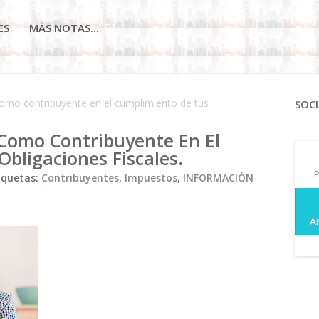
ES
MÁS NOTAS...
omo contribuyente en el cumplimiento de tus
SOCI
Como Contribuyente En El
bligaciones Fiscales.
P
iquetas:
Contribuyentes
,
Impuestos
,
INFORMACIÓN
A