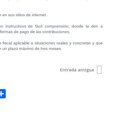
 en sus sitios de internet.
en instructivos de fácil comprensión, donde te den a
 formas de pago de las contribuciones.
 fiscal aplicable a situaciones reales y concretas y que
en un plazo máximo de tres meses.
Entrada antigua
S
h
a
r
e