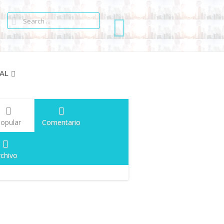
AL
opular
Comentario
rchivo