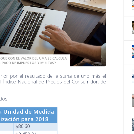
 QUE CON EL VALOR DEL UMA SE CALCULA
L PAGO DE IMPUESTOS Y MULTAS?
erior por el resultado de la suma de uno más el
el Índice Nacional de Precios del Consumidor, de
dos:
la Unidad de Medida
lización para 2018
$80.60