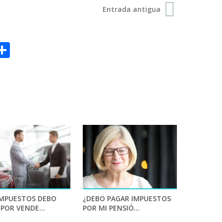
Entrada antigua
S
h
a
r
e
IMPUESTOS DEBO
¿DEBO PAGAR IMPUESTOS
POR VENDE...
POR MI PENSIÓ...