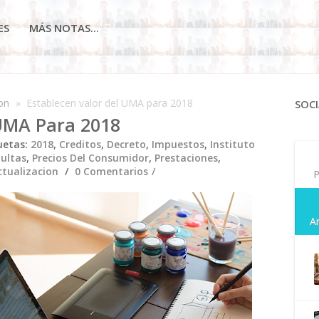
ES
MÁS NOTAS...
on
»
Establecen valor del UMA para 2018
SOCI
 UMA Para 2018
uetas:
2018
,
Creditos
,
Decreto
,
Impuestos
,
Instituto
ultas
,
Precios Del Consumidor
,
Prestaciones
,
tualizacion
0 Comentarios
P
A