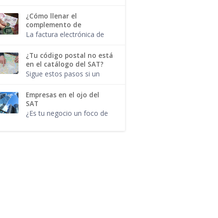
comodidad del hogar, e...
complemento, responde a
una regla de validación.
¿Cómo llenar el
Tal como aplican para
complemento de
cada uno de los campos y
recepción de pagos?
La factura electrónica de
atributos del CFDI...
tipo pago y el
complemento para pago
¿Tu código postal no está
no son lo mismo. Ahora
en el catálogo del SAT?
que el SAT confirmó que
Sigue estos pasos si un
no habrá prórroga para l...
código postal no aparece
en el catálogo del SAT. El
Empresas en el ojo del
lugar de Expedición es un
SAT
campo obligatorio en el
¿Es tu negocio un foco de
CFDI 3.3...
atención para la autoridad
fiscal? Estas industrias
tendrán que cuidar sus
movimientos. Cada que se
modifi...