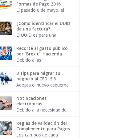
profesional? El pago por el
Formas de Pago 2016
trámite de tu pasaporte
El pasado 6 de mayo, el
también es facturab...
SAT publicó una nueva
regla para los
¿Cómo identificar el UUID
contribuyentes que
de una factura?
expiden facturas, creando
El UUID es para una
un catálogo de Métodos
factura, como el CURP de
de pago e...
una persona.
Recorte al gasto público
Seguramente has
por “Brexit”: Hacienda
escuchado hablar de este
Debido a las
término y si alguna vez
consecuencias
has emitido...
económicas de la salida
3 Tips para migrar tu
de Gran Bretaña de la
negocio al CFDI 3.3
Unión Europea ( Brexit ), el
Adopta el nuevo esquema
gobierno mexicano
de facturación sin
decidió hacer un ...
complicaciones. Ya sea
Notificaciones
que desees migrar el 1 de
electrónicas
julio o el 1 de diciembre,
Debido a la necesidad de
haz que dar est...
agilizar los trámites y
solicitudes, respetando la
Reglas de validación del
confidencialidad de los
Complemento para Pagos
datos y desde la
Los campos de cada