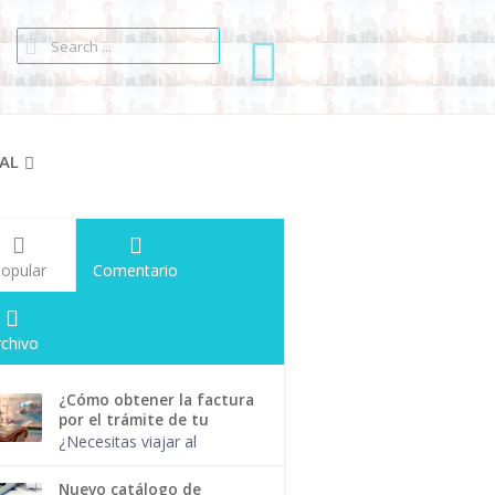
AL
opular
Comentario
rchivo
¿Cómo obtener la factura
por el trámite de tu
pasaporte?
¿Necesitas viajar al
extranjero para realizar
alguna actividad
Nuevo catálogo de