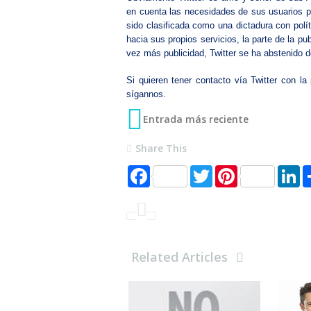
en cuenta las necesidades de sus usuarios pa
sido clasificada como una dictadura con polít
hacia sus propios servicios, la parte de la p
vez más publicidad, Twitter se ha abstenido d
Si quieren tener contacto vía Twitter con 
sígannos.
Entrada más reciente
Share This
F
T
P
L
a
w
i
i
c
i
n
n
e
t
t
k
b
t
e
e
o
e
r
d
o
r
e
I
k
s
n
Related Articles
t