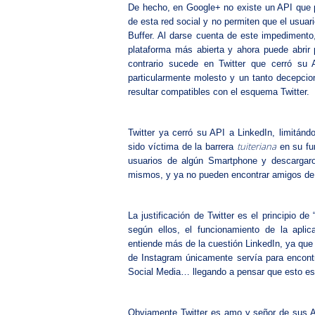
De hecho, en Google+ no existe un API que p
de esta red social y no permiten que el usua
Buffer. Al darse cuenta de este impedimento
plataforma más abierta y ahora puede abrir
contrario sucede en Twitter que cerró su A
particularmente molesto y un tanto decepcio
resultar compatibles con el esquema Twitter.
Twitter ya cerró su API a LinkedIn, limitánd
tuiteriana
sido víctima de la barrera
en su fun
usuarios de algún Smartphone y descargaro
mismos, y ya no pueden encontrar amigos de 
La justificación de Twitter es el principio de
según ellos, el funcionamiento de la aplic
entiende más de la cuestión LinkedIn, ya que 
de Instagram únicamente servía para encon
Social Media… llegando a pensar que esto es 
Obviamente Twitter es amo y señor de sus A