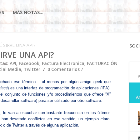
ES
MÁS NOTAS...
É SIRVE UNA API?
SOCI
IRVE UNA API?
etas:
API
,
Facebook
,
Factura Electronica
,
FACTURACIÓN
cial Media
,
Twitter
0 Comentarios
P
uchado ese término… al menos por algún amigo geek que
face
) es una interfaz de programación de aplicaciones (IPA),
 conjunto de funciones y/o procedimientos que ofrece “X”
A
 desarrollar software) para ser utilizado por otro software.
I, lo van a escuchar con bastante frecuencia en los últimos
 han desatado conflictos en ese sentido, un ejemplo claro,
o de Twitter a través de alguna aplicación.