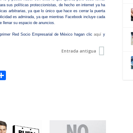
ra sus políticas proteccionistas, de hecho en internet ya ha
icas arbitrarias, ya que lo único que hace es cerrar la puerta
ublicidad es admirada, ya que mientras Facebook incluye cada
e llenar su espacio de anuncios.
la primer Red Socio Empresarial de México hagan clic
aquí
y
Entrada antigua
S
h
a
r
e