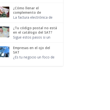
comodidad del hogar, e...
complemento, responde a
una regla de validación.
¿Cómo llenar el
Tal como aplican para
complemento de
cada uno de los campos y
recepción de pagos?
La factura electrónica de
atributos del CFDI...
tipo pago y el
complemento para pago
¿Tu código postal no está
no son lo mismo. Ahora
en el catálogo del SAT?
que el SAT confirmó que
Sigue estos pasos si un
no habrá prórroga para l...
código postal no aparece
en el catálogo del SAT. El
Empresas en el ojo del
lugar de Expedición es un
SAT
campo obligatorio en el
¿Es tu negocio un foco de
CFDI 3.3...
atención para la autoridad
fiscal? Estas industrias
tendrán que cuidar sus
movimientos. Cada que se
modifi...