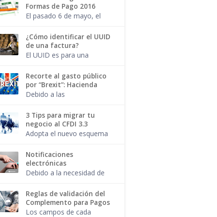
profesional? El pago por el
Formas de Pago 2016
trámite de tu pasaporte
El pasado 6 de mayo, el
también es facturab...
SAT publicó una nueva
regla para los
¿Cómo identificar el UUID
contribuyentes que
de una factura?
expiden facturas, creando
El UUID es para una
un catálogo de Métodos
factura, como el CURP de
de pago e...
una persona.
Recorte al gasto público
Seguramente has
por “Brexit”: Hacienda
escuchado hablar de este
Debido a las
término y si alguna vez
consecuencias
has emitido...
económicas de la salida
3 Tips para migrar tu
de Gran Bretaña de la
negocio al CFDI 3.3
Unión Europea ( Brexit ), el
Adopta el nuevo esquema
gobierno mexicano
de facturación sin
decidió hacer un ...
complicaciones. Ya sea
Notificaciones
que desees migrar el 1 de
electrónicas
julio o el 1 de diciembre,
Debido a la necesidad de
haz que dar est...
agilizar los trámites y
solicitudes, respetando la
Reglas de validación del
confidencialidad de los
Complemento para Pagos
datos y desde la
Los campos de cada