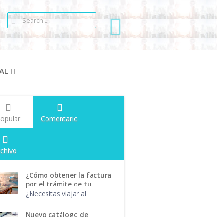
AL
opular
Comentario
rchivo
¿Cómo obtener la factura
por el trámite de tu
pasaporte?
¿Necesitas viajar al
extranjero para realizar
alguna actividad
Nuevo catálogo de