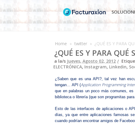
SOLUCION
Home
»
twitter
»
¿QUÉ ES Y PARA QU
¿QUÉ ES Y PARA QUÉ S
a la/s
Jueves, Agosto 02, 2012
Etiqu
ELECTRÓNICA
,
Instagram
,
Linkedin
,
So
¿Saben que es una API?, tal vez han esc
Application Programming Inter
tengan… API (
que en palabras un poco más comunes, es el
biblioteca o librería (que son programitas para
Esto de las interfaces de aplicaciones o AP
días, ya que entre aplicaciones famosas se
cuando podrían encontrar amigos de Facebook 