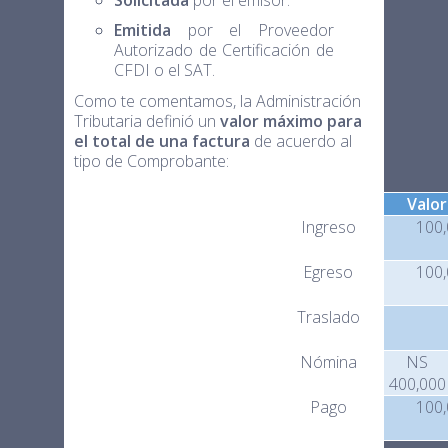
Emitida
por el Proveedor
Autorizado de Certificación de
CFDI o el SAT.
Como te comentamos, la Administración
Tributaria definió un
valor máximo para
el total de una factura
de acuerdo al
tipo de Comprobante:
c_TipoDeComprobante
Descripción
Valo
I
Ingreso
100
E
Egreso
100
T
Traslado
N
Nómina
NS
400,000
P
Pago
100