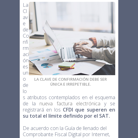
La
Cl
av
e
de
Co
nfi
rm
aci
ón
es
un
o
LA CLAVE DE CONFIRMACIÓN DEBE SER
ÚNICA E IRREPETIBLE.
de
lo
s atributos contemplados en el esquema
de la
nueva factura electrónica
y se
registrará en los
CFDI que superen en
su total el límite definido por el SAT.
De acuerdo con la Guía de llenado del
Comprobante Fiscal Digital por Internet,