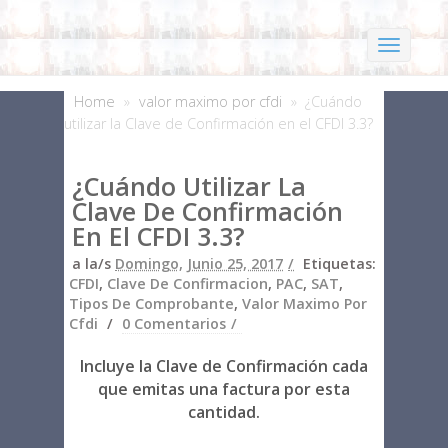
Home
»
valor maximo por cfdi
»
¿Cuándo
utilizar la Clave de Confirmación en el CFDI 3.3?
¿Cuándo Utilizar La
Clave De Confirmación
En El CFDI 3.3?
a la/s
Domingo, Junio 25, 2017
Etiquetas:
CFDI
,
Clave De Confirmacion
,
PAC
,
SAT
,
Tipos De Comprobante
,
Valor Maximo Por
Cfdi
0 Comentarios
Incluye la Clave de Confirmación cada
que emitas una factura por esta
cantidad.