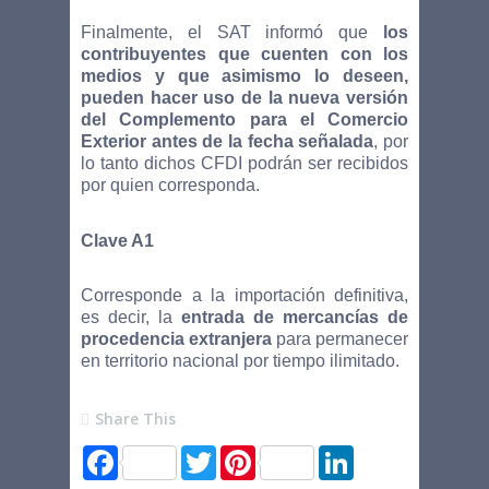
Finalmente, el SAT informó que
los
contribuyentes que cuenten con los
medios y que asimismo lo deseen,
pueden hacer uso de la nueva versión
del Complemento para el Comercio
Exterior antes de la fecha señalada
, por
lo tanto dichos CFDI podrán ser recibidos
por quien corresponda.
Clave A1
Corresponde a la importación definitiva,
es decir, la
entrada de mercancías de
procedencia extranjera
para permanecer
en territorio nacional por tiempo ilimitado.
Share This
F
T
P
L
a
w
i
i
c
i
n
n