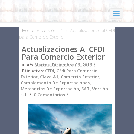
Home
»
versión 1.1
»
Actualizaciones al CFDI
para Comercio Exterior
Actualizaciones Al CFDI
Para Comercio Exterior
a la/s
Martes, Diciembre 06, 2016
Etiquetas:
CFDI
,
Cfdi Para Comercio
Exterior
,
Clave A1
,
Comercio Exterior
,
Complemento De Exportaciones
,
Mercancías De Exportación
,
SAT
,
Versión
1.1
0 Comentarios