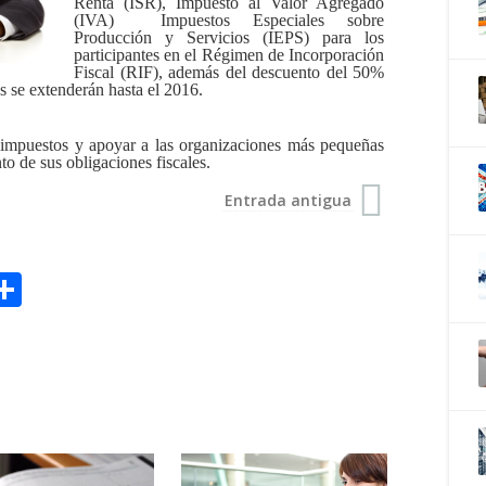
Renta (ISR), Impuesto al Valor Agregado
(IVA) Impuestos Especiales sobre
Producción y Servicios (IEPS) para los
participantes en el Régimen de Incorporación
Fiscal (RIF), además del descuento del 50%
es se extenderán hasta el 2016.
e impuestos y apoyar a las organizaciones más pequeñas
to de sus obligaciones fiscales.
Entrada antigua
S
h
a
r
e