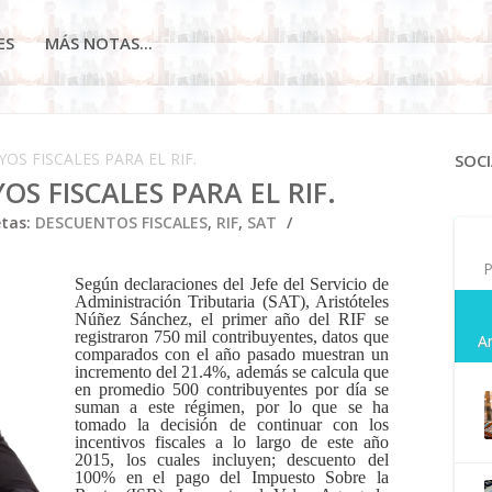
ES
MÁS NOTAS...
S FISCALES PARA EL RIF.
SOCI
S FISCALES PARA EL RIF.
etas:
DESCUENTOS FISCALES
,
RIF
,
SAT
P
Según declaraciones del Jefe del Servicio de
Administración Tributaria (SAT), Aristóteles
Núñez Sánchez, el primer año del RIF se
registraron 750 mil contribuyentes, datos que
A
comparados con el año pasado muestran un
incremento del 21.4%, además se calcula que
en promedio 500 contribuyentes por día se
suman a este régimen, por lo que se ha
tomado la decisión de continuar con los
incentivos fiscales a lo largo de este año
2015, los cuales incluyen; descuento del
100% en el pago del Impuesto Sobre la