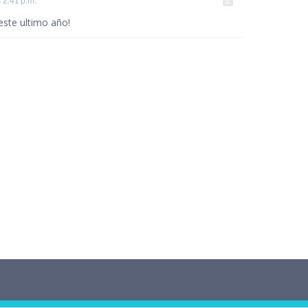
s 2:41 p.m.
este ultimo año!