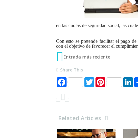
en las cuotas de seguridad social, las cual
Con esto se pretende facilitar el pago d
con el objetivo de favorecer el cumplimien
Entrada más reciente
Share This
F
T
P
L
a
w
i
i
c
i
n
n
e
t
t
k
b
t
e
e
o
e
r
d
o
r
e
I
k
s
n
Related Articles
t