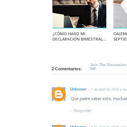
¿CÓMO HAGO MI
CALEND
DECLARACIÓN BIMESTRAL...
SEPTI
Join The Discussion
2 Comentarios:
RIF.
Unknown
7 de abril de 2015 a la
Que padre saber esto, muchas 
Responder
Unknown