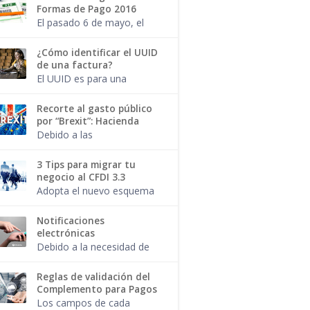
profesional? El pago por el
Formas de Pago 2016
trámite de tu pasaporte
El pasado 6 de mayo, el
también es facturab...
SAT publicó una nueva
regla para los
¿Cómo identificar el UUID
contribuyentes que
de una factura?
expiden facturas, creando
El UUID es para una
un catálogo de Métodos
factura, como el CURP de
de pago e...
una persona.
Recorte al gasto público
Seguramente has
por “Brexit”: Hacienda
escuchado hablar de este
Debido a las
término y si alguna vez
consecuencias
has emitido...
económicas de la salida
3 Tips para migrar tu
de Gran Bretaña de la
negocio al CFDI 3.3
Unión Europea ( Brexit ), el
Adopta el nuevo esquema
gobierno mexicano
de facturación sin
decidió hacer un ...
complicaciones. Ya sea
Notificaciones
que desees migrar el 1 de
electrónicas
julio o el 1 de diciembre,
Debido a la necesidad de
haz que dar est...
agilizar los trámites y
solicitudes, respetando la
Reglas de validación del
confidencialidad de los
Complemento para Pagos
datos y desde la
Los campos de cada