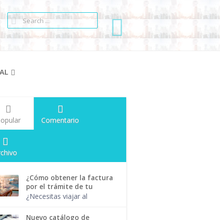
AL
opular
Comentario
rchivo
¿Cómo obtener la factura
por el trámite de tu
pasaporte?
¿Necesitas viajar al
extranjero para realizar
alguna actividad
Nuevo catálogo de