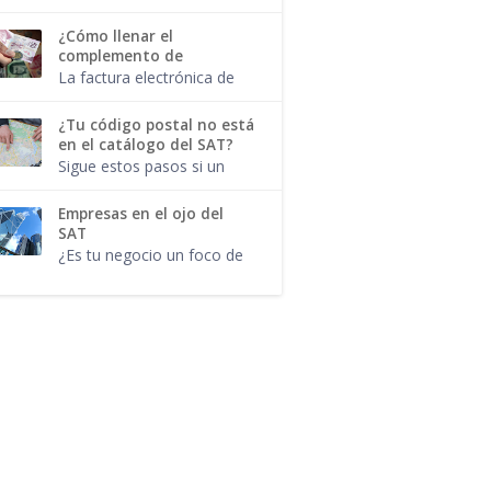
comodidad del hogar, e...
complemento, responde a
una regla de validación.
¿Cómo llenar el
Tal como aplican para
complemento de
cada uno de los campos y
recepción de pagos?
La factura electrónica de
atributos del CFDI...
tipo pago y el
complemento para pago
¿Tu código postal no está
no son lo mismo. Ahora
en el catálogo del SAT?
que el SAT confirmó que
Sigue estos pasos si un
no habrá prórroga para l...
código postal no aparece
en el catálogo del SAT. El
Empresas en el ojo del
lugar de Expedición es un
SAT
campo obligatorio en el
¿Es tu negocio un foco de
CFDI 3.3...
atención para la autoridad
fiscal? Estas industrias
tendrán que cuidar sus
movimientos. Cada que se
modifi...