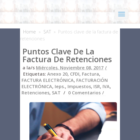
Home
»
SAT
»
Puntos clave de la factura de
retenciones
Puntos Clave De La
Factura De Retenciones
a la/s
Miércoles, Noviembre 08, 2017
Etiquetas:
Anexo 20
,
CFDI
,
Factura
,
FACTURA ELECTRÓNICA
,
FACTURACIÓN
ELECTRÓNICA
,
Ieps.
,
Impuestos
,
ISR
,
IVA
,
Retenciones
,
SAT
0 Comentarios