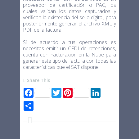
proveedor de certificación o PAC, los
cuales validan los datos capturados y
verifican la existencia del sello digital, para
posteriormente generar el archivo XML y
PDF de la factura.
Si de acuerdo a tus operaciones es
necesitas emitir un CFDI de retenciones,
cuenta con Facturaxion en la Nube para
generar este tipo de factura con todas las
características que el SAT dispone.
Share This
F
T
P
L
a
w
i
i
c
i
n
n
S
e
t
t
k
h
b
t
e
e
a
o
e
r
d
r
o
r
e
I
e
k
s
n
t