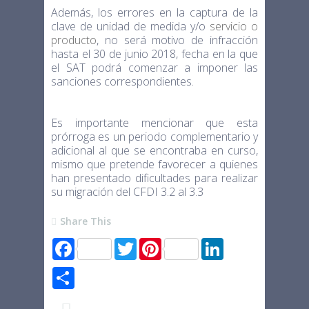
Además, los errores en la captura de la
clave de unidad de medida y/o
servicio o
producto
, no será motivo de infracción
hasta el 30 de junio 2018, fecha en la que
el SAT podrá comenzar a imponer las
sanciones correspondientes.
Es importante mencionar que esta
prórroga es un periodo complementario y
adicional al que se encontraba en curso,
mismo que pretende favorecer a quienes
han presentado dificultades para realizar
su migración del CFDI 3.2 al 3.3
Share This
F
T
P
L
a
w
i
i
c
i
n
n
S
e
t
t
k
h
b
t
e
e
a
o
e
r
d
r