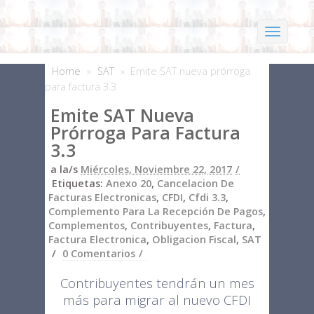
Home
»
SAT
»
Emite SAT nueva prórroga
para factura 3.3
Emite SAT Nueva
Prórroga Para Factura
3.3
a la/s
Miércoles, Noviembre 22, 2017
Etiquetas:
Anexo 20
,
Cancelacion De
Facturas Electronicas
,
CFDI
,
Cfdi 3.3
,
Complemento Para La Recepción De Pagos
,
Complementos
,
Contribuyentes
,
Factura
,
Factura Electronica
,
Obligacion Fiscal
,
SAT
0 Comentarios
Contribuyentes tendrán un mes
más para migrar al nuevo CFDI