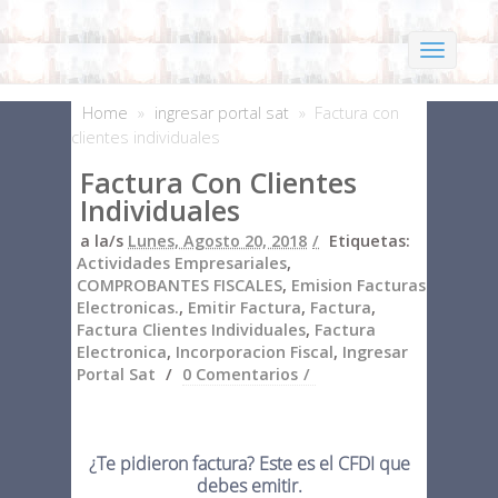
Home
»
ingresar portal sat
»
Factura con
clientes individuales
Factura Con Clientes
Individuales
a la/s
Lunes, Agosto 20, 2018
Etiquetas:
Actividades Empresariales
,
COMPROBANTES FISCALES
,
Emision Facturas
Electronicas.
,
Emitir Factura
,
Factura
,
Factura Clientes Individuales
,
Factura
Electronica
,
Incorporacion Fiscal
,
Ingresar
Portal Sat
0 Comentarios
¿Te pidieron factura? Este es el CFDI que
debes emitir.