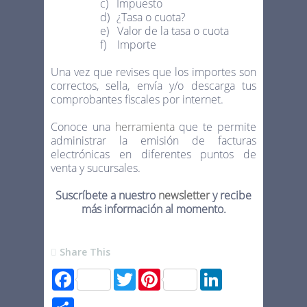
c)
Impuesto
d)
¿Tasa o cuota?
e)
Valor de la tasa o cuota
f)
Importe
Una vez que revises que los importes son
correctos, sella, envía y/o descarga tus
comprobantes fiscales por internet.
Conoce una
herramienta
que te permite
administrar la emisión de facturas
electrónicas en diferentes puntos de
venta y sucursales.
Suscríbete a nuestro
newsletter
y recibe
más información al momento.
Share This
F
T
P
L
a
w
i
i
c
i
n
n
S
e
t
t
k