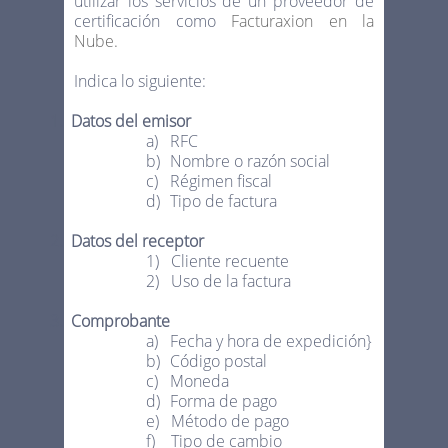
utilizar los servicios de un proveedor de
certificación como
Facturaxion en la
Nube.
Indica lo siguiente:
1.
Datos del emisor
a)
RFC
b)
Nombre o razón social
c)
Régimen fiscal
d)
Tipo de factura
2.
Datos del receptor
1)
Cliente recuente
2)
Uso de la factura
3.
Comprobante
a)
Fecha y hora de expedición}
b)
Código postal
c)
Moneda
d)
Forma de pago
e)
Método de pago
f)
Tipo de cambio