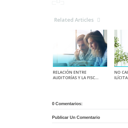
b
t
e
e
o
e
r
d
o
r
e
I
k
s
n
Related Articles
t
RELACIÓN ENTRE
NO CA
AUDITORÍAS Y LA FISC...
ILÍCITA
0 Comentarios:
Publicar Un Comentario