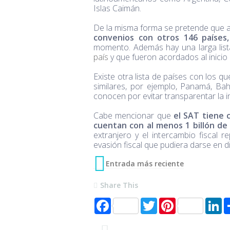
Islas Caimán.
De la misma forma se pretende que an
convenios con otros 146 países
momento. Además hay una larga lis
país
y que fueron acordados al inicio 
Existe otra lista de países con los 
similares, por ejemplo, Panamá, B
conocen por evitar transparentar la i
Cabe mencionar que
el SAT tiene 
cuentan con al menos 1 billón de
extranjero y el intercambio fiscal 
evasión fiscal que pudiera darse en 
Entrada más reciente
Share This
F
T
P
L
a
w
i
i
c
i
n
n
e
t
t
k