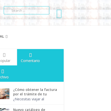
AL
opular
Comentario
rchivo
¿Cómo obtener la factura
por el trámite de tu
pasaporte?
¿Necesitas viajar al
extranjero para realizar
alguna actividad
Nuevo catálogo de