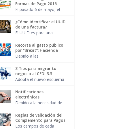
profesional? El pago por el
Formas de Pago 2016
trámite de tu pasaporte
El pasado 6 de mayo, el
también es facturab...
SAT publicó una nueva
regla para los
¿Cómo identificar el UUID
contribuyentes que
de una factura?
expiden facturas, creando
El UUID es para una
un catálogo de Métodos
factura, como el CURP de
de pago e...
una persona.
Recorte al gasto público
Seguramente has
por “Brexit”: Hacienda
escuchado hablar de este
Debido a las
término y si alguna vez
consecuencias
has emitido...
económicas de la salida
3 Tips para migrar tu
de Gran Bretaña de la
negocio al CFDI 3.3
Unión Europea ( Brexit ), el
Adopta el nuevo esquema
gobierno mexicano
de facturación sin
decidió hacer un ...
complicaciones. Ya sea
Notificaciones
que desees migrar el 1 de
electrónicas
julio o el 1 de diciembre,
Debido a la necesidad de
haz que dar est...
agilizar los trámites y
solicitudes, respetando la
Reglas de validación del
confidencialidad de los
Complemento para Pagos
datos y desde la
Los campos de cada