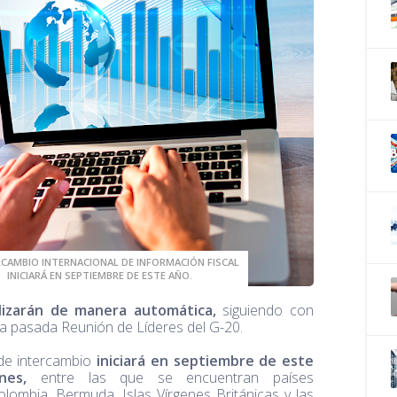
RCAMBIO INTERNACIONAL DE INFORMACIÓN FISCAL
INICIARÁ EN SEPTIEMBRE DE ESTE AÑO.
lizarán de manera automática,
siguiendo con
la pasada Reunión de Líderes del G-20.
de intercambio
iniciará en septiembre de este
ones,
entre las que se encuentran países
lombia, Bermuda, Islas Vírgenes Británicas y las