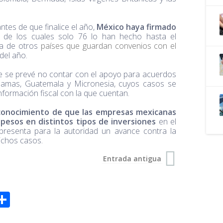
tes de que finalice el año,
México haya firmado
,
de los cuales solo 76 lo han hecho hasta el
ta de otros
países que guardan convenios con el
del año.
que se prevé no contar con el apoyo para acuerdos
ahamas, Guatemala y Micronesia, cuyos casos se
nformación fiscal con la que cuentan.
conocimiento de que las empresas mexicanas
 pesos en distintos tipos de inversiones
en el
representa para la autoridad un avance contra la
dichos casos.
Entrada antigua
S
h
a
r