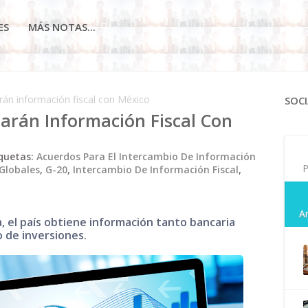
ES
MÁS NOTAS...
rán información fiscal con México
SOCI
arán Información Fiscal Con
quetas:
Acuerdos Para El Intercambio De Información
P
Globales
,
G-20
,
Intercambio De Información Fiscal
,
A
 el país obtiene información tanto bancaria
 de inversiones.