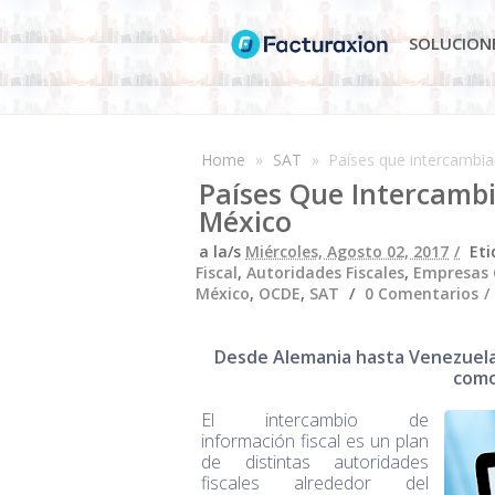
SOLUCION
Home
»
SAT
»
Países que intercambia
Países Que Intercambi
México
a la/s
Miércoles, Agosto 02, 2017
Eti
Fiscal
,
Autoridades Fiscales
,
Empresas 
México
,
OCDE
,
SAT
0 Comentarios
Desde Alemania hasta Venezuela,
como
El intercambio de
información fiscal es un plan
de distintas autoridades
fiscales alrededor del