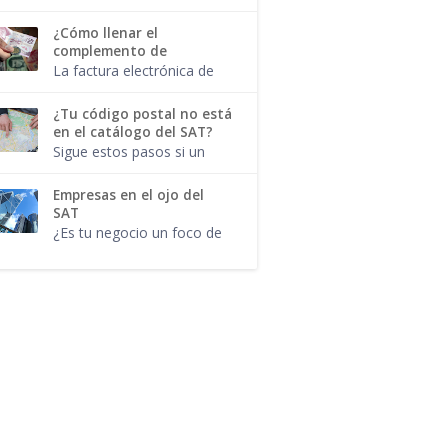
comodidad del hogar, e...
complemento, responde a
una regla de validación.
¿Cómo llenar el
Tal como aplican para
complemento de
cada uno de los campos y
recepción de pagos?
La factura electrónica de
atributos del CFDI...
tipo pago y el
complemento para pago
¿Tu código postal no está
no son lo mismo. Ahora
en el catálogo del SAT?
que el SAT confirmó que
Sigue estos pasos si un
no habrá prórroga para l...
código postal no aparece
en el catálogo del SAT. El
Empresas en el ojo del
lugar de Expedición es un
SAT
campo obligatorio en el
¿Es tu negocio un foco de
CFDI 3.3...
atención para la autoridad
fiscal? Estas industrias
tendrán que cuidar sus
movimientos. Cada que se
modifi...