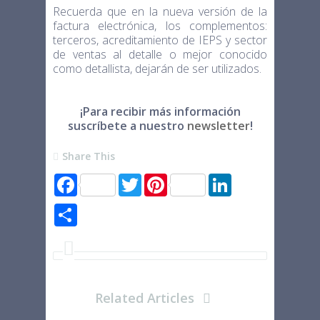
Recuerda que en la nueva versión de la
factura electrónica, los complementos:
terceros, acreditamiento de IEPS y sector
de ventas al detalle o mejor conocido
como detallista, dejarán de ser utilizados.
¡Para recibir más información
suscríbete a nuestro
newsletter
!
Share This
F
T
P
L
a
w
i
i
c
i
n
n
S
e
t
t
k
h
b
t
e
e
a
o
e
r
d
r
o
r
e
I
e
k
s
n
t
Related Articles