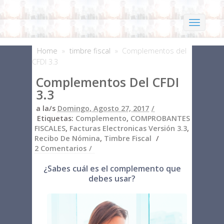
Home
»
timbre fiscal
»
Complementos del
CFDI 3.3
Complementos Del CFDI
3.3
a la/s
Domingo, Agosto 27, 2017
Etiquetas:
Complemento
,
COMPROBANTES
FISCALES
,
Facturas Electronicas Versión 3.3
,
Recibo De Nómina
,
Timbre Fiscal
2 Comentarios
¿Sabes cuál es el complemento que
debes usar?