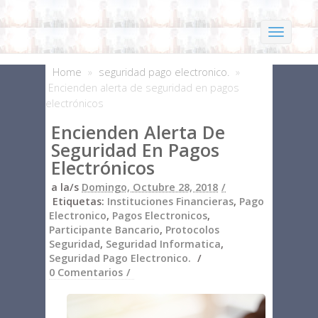
Home
»
seguridad pago electronico.
»
Encienden alerta de seguridad en pagos
electrónicos
Encienden Alerta De
Seguridad En Pagos
Electrónicos
a la/s
Domingo, Octubre 28, 2018
Etiquetas:
Instituciones Financieras
,
Pago
Electronico
,
Pagos Electronicos
,
Participante Bancario
,
Protocolos
Seguridad
,
Seguridad Informatica
,
Seguridad Pago Electronico.
0 Comentarios