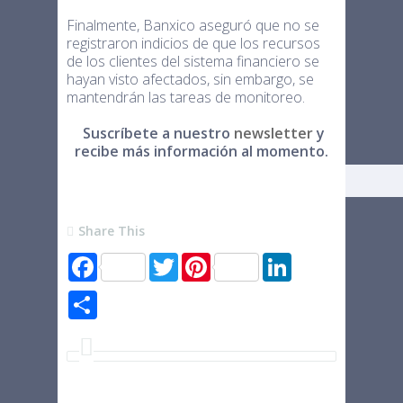
Finalmente, Banxico aseguró que no se
registraron indicios de que los recursos
de los clientes del sistema financiero se
hayan visto afectados, sin embargo, se
mantendrán las tareas de monitoreo.
Suscríbete a nuestro
newsletter
y
recibe más información al momento.
Share This
F
T
P
L
a
w
i
i
c
i
n
n
S
e
t
t
k
h
b
t
e
e
a
o
e
r
d
r
o
r
e
I
e
k
s
n
t