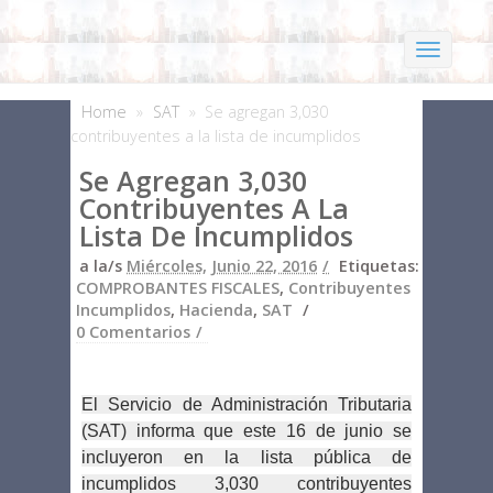
Home
»
SAT
»
Se agregan 3,030
contribuyentes a la lista de incumplidos
Se Agregan 3,030
Contribuyentes A La
Lista De Incumplidos
a la/s
Miércoles, Junio 22, 2016
Etiquetas:
COMPROBANTES FISCALES
,
Contribuyentes
Incumplidos
,
Hacienda
,
SAT
0 Comentarios
El Servicio de Administración Tributaria
(SAT) informa que este 16 de junio se
incluyeron en la lista pública de
incumplidos 3,030 contribuyentes